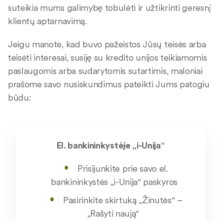
suteikia mums galimybę tobulėti ir užtikrinti geresnį
klientų aptarnavimą.
Jeigu manote, kad buvo pažeistos Jūsų teisės arba
teisėti interesai, susiję su kredito unijos teikiamomis
paslaugomis arba sudarytomis sutartimis, maloniai
prašome savo nusiskundimus pateikti Jums patogiu
būdu:
El. bankininkystėje „i-Unija“
Prisijunkite prie savo el.
bankininkystės „i-Unija“
paskyros
Pasirinkite
skirtuką „Žinutės
“
–
„
Rašyti naują“