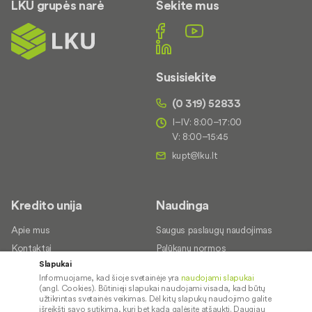
LKU grupės narė
Sekite mus
Susisiekite
(0 319) 52833
I–IV: 8:00–17:00
V: 8:00–15:45
Kredito unija
Naudinga
Apie mus
Saugus paslaugų naudojimas
Kontaktai
Palūkanų normos
Slapukai
Karjera
Paslaugų teikimo sąlygos ir
Informuojame, kad šioje svetainėje yra
naudojami slapukai
įkainiai
Socialinė atsakomybė
(angl. Cookies). Būtinieji slapukai naudojami visada, kad būtų
Kredito tarpininkai
užtikrintas svetainės veikimas. Dėl kitų slapukų naudojimo galite
išreikšti savo sutikimą, kurį bet kada galėsite atšaukti. Daugiau