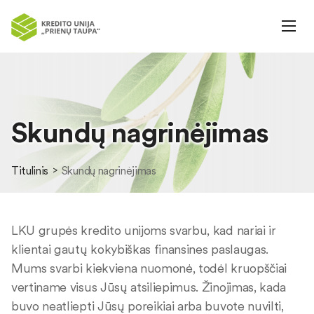
Skundų nagrinėjimas
Titulinis
Skundų nagrinėjimas
LKU grupės kredito unijoms svarbu, kad nariai ir
klientai gautų kokybiškas finansines paslaugas.
Mums svarbi kiekviena nuomonė, todėl kruopščiai
vertiname visus Jūsų atsiliepimus. Žinojimas, kada
buvo neatliepti Jūsų poreikiai arba buvote nuvilti,